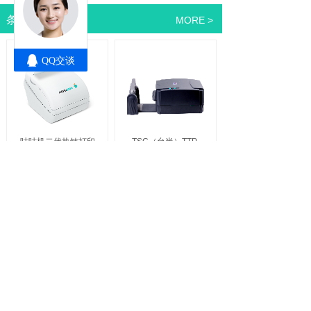
条码机系列
MORE >
咕咕机二代热敏打印
TSC（台半）TTP-
机无线手机照片打印
244
Pro
不干胶标
机WiFi连接
签条码打印机
速度
提升
标牌机系列
MORE >