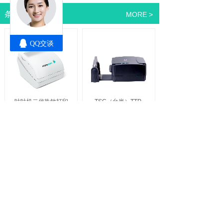
条码机系列
MORE >
咕咕机二代热敏打印
TSC（台半）TTP-
机无线手机照片打印
244
Pro
不干胶标
机WiFi连接
签条码打印机
速度
提升
标牌机系列
MORE >