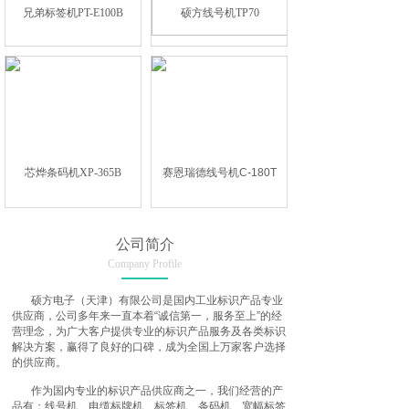
兄弟标签机PT-E100B
硕方线号机TP70
芯烨条码机XP-365B
赛恩瑞德线号机C-180T
公司简介
Company Profile
硕方电子（天津）有限公司是国内工业标识产品专业
供应商，公司多年来一直本着“诚信第一，服务至上”的经
营理念，为广大客户提供专业的标识产品服务及各类标识
解决方案，赢得了良好的口碑，成为全国上万家客户选择
的供应商。
作为国内专业的标识产品供应商之一，我们经营的产
品有：线号机、电缆标牌机、标签机、条码机、宽幅标签