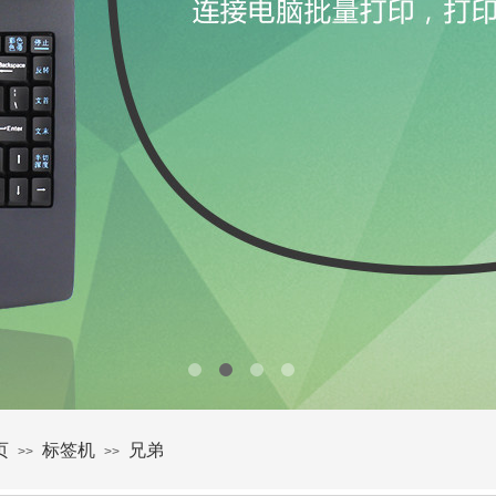
页
标签机
兄弟
>>
>>